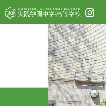
年間行事
校長挨拶
語学研
コー
高等
建