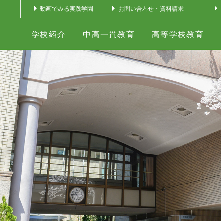
動画でみる実践学園
お問い合わせ・資料請求
学校紹介
中高一貫教育
高等学校教育
修・留学制度
ス紹介
学校教育
学の精神・校歌・校章
入試情報TOP
進路指導
カリキュラム
コース紹介
中野校舎
自学自習・自由学習館
中学入試情報
Ｊ・スクール
スクールミッション・スクールポリシ
高尾教育・研修センター
グローバル教育
グローバル教育
高校入試情報
進学実績
クラブ活動
リベラルアー
リベラルアー
OB・OG
沿線図
帰国
制服