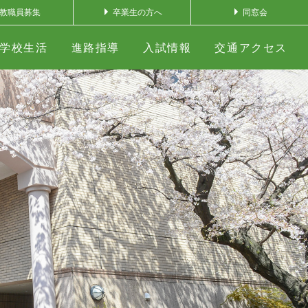
教職員募集
卒業生の方へ
同窓会
学校生活
進路指導
入試情報
交通アクセス
ー
ツ＆サイエンス教育
ツ＆サイエンス教育
の声
⽣入試情報
実践生の一日
学園の歩み
学校施設
在校生の方へ