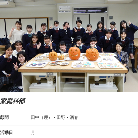
家庭科部
顧問
田中（理）・田野・酒巻
活動日
月